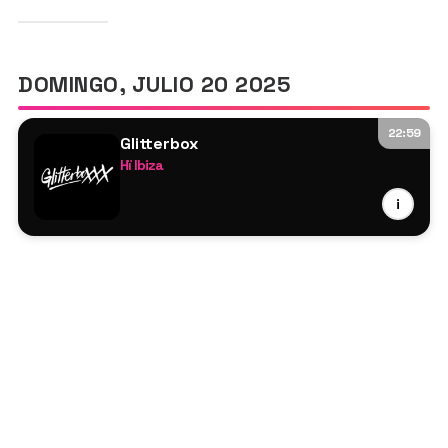
DOMINGO, JULIO 20 2025
22:59
Glitterbox
Hï Ibiza
Bellaire
i
Folamour
Mousse T.
Yasmin
Channels Tres
Pbr Street Gang
Todd Terry
Lu Fortis
Seamus Haji